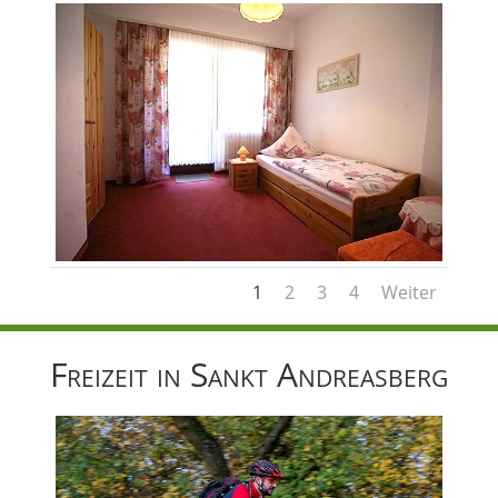
1
2
3
4
Weiter
Freizeit in Sankt Andreasberg