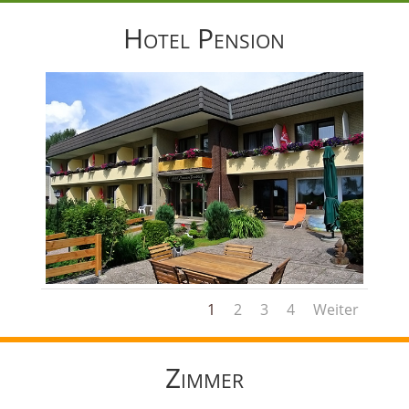
Hotel Pension
1
2
3
4
Weiter
Zimmer